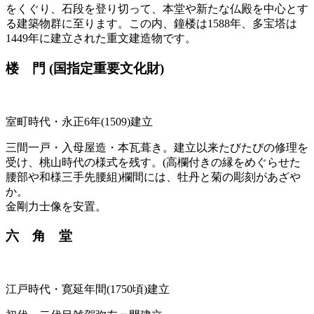
をくぐり、石段を登り切って、本堂や新たな仏殿を中心とす
る建築物群に至ります。この内、鐘楼は1588年、多宝塔は
1449年に建立された重文建造物です。
楼 門
(国指定重要文化財)
室町時代・永正6年(1509)建立
三間一戸・入母屋造・本瓦葺き。建立以来たびたびの修理を
受け、桃山時代の様式を残す。(高欄付きの縁をめぐらせた
腰部や和様三手先腰組)欄間には、牡丹と菊の彫刻があざや
か。
金剛力士像を安置。
六 角 堂
江戸時代・寛延年間(1750頃)建立