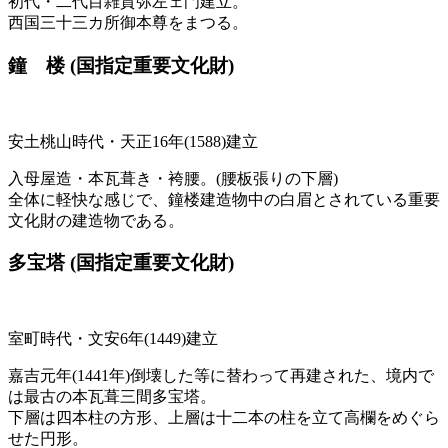
初代・二代目雑賀弥左ェ門建立。
西国三十三カ所御本尊をまつる。
鐘 楼
(国指定重要文化財)
安土桃山時代・天正16年(1588)建立
入母屋造・本瓦葺き・袴腰。(腰板張りの下層)
全体に軽快な感じで、鐘楼建造物中の白眉とされている重要
文化財の建造物である。
多宝塔
(国指定重要文化財)
室町時代・文安6年(1449)建立
嘉吉元年(1441年)倒壊した等に替わって再建された、境内で
は最古の本瓦葺三間多宝塔。
下層は四本柱の方形、上層は十二本の柱を立て高欄をめぐら
せた円形。