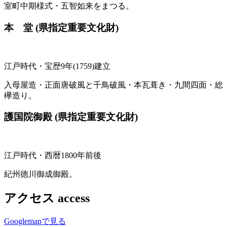
室町中期様式・五智如来をまつる。
本 堂
(県指定重要文化財)
江戸時代・宝歴9年(1759)建立
入母屋造・正面唐破風と千鳥破風・本瓦葺き・九間四面・総
欅造り。
護国院御殿
(県指定重要文化財)
江戸時代・西暦1800年前後
紀州徳川御成御殿。
アクセス
access
Googlemapで見る