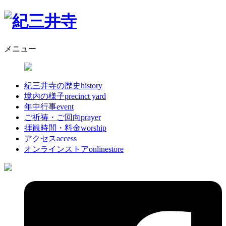
メニュー
紀三井寺の歴史
history
境内の様子
precinct yard
年中行事
event
ご祈祷・ご回向
prayer
拝観時間・料金
worship
アクセス
access
オンラインストア
onlinestore