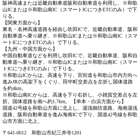
阪神高速または近畿自動車道阪和自動車道を利用し、※和歌
山ICまたは※和歌山南IC（スマートICにつきETCのみ）で下
りる。
【関東方面から】
東名・名神高速道路を経由し吹田ICで、近畿自動車道、阪和
自動車道へ乗り継ぎ、※和歌山ICまたは※和歌山南IC（スマ
ートICにつきETCのみ）で下りる。
【九州・中国方面から】
中国自動車道などを利用し吹田ICで、近畿自動車道、阪和自
動車道へ乗り継ぎ、※和歌山ICまたは※和歌山南IC（スマー
トICにつきETCのみ）で下りる。
※和歌山ICからは、高速を下り、宮街道を和歌山市内方向へ
進みJRの高架下をくぐり、田中町交差点を左折し国体道路
を約4km。
※和歌山南ICからは、高速を下り右折し、小雑賀交差点を左
折。国体道路を南へ約1.7km。 【串本・白浜方面から】
国道42号線を和歌山方面に北上し、湯浅御坊道路、海南湯浅
道路、阪和自動車道を進み海南ICで下り、国道42号線を和歌
山市方面に北上。
〒641-0012 和歌山市紀三井寺1201