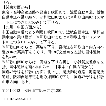
りる。
【関東方面から】
東名・名神高速道路を経由し吹田ICで、近畿自動車道、阪和
自動車道へ乗り継ぎ、※和歌山ICまたは※和歌山南IC（スマ
ートICにつきETCのみ）で下りる。
【九州・中国方面から】
中国自動車道などを利用し吹田ICで、近畿自動車道、阪和自
動車道へ乗り継ぎ、※和歌山ICまたは※和歌山南IC（スマー
トICにつきETCのみ）で下りる。
※和歌山ICからは、高速を下り、宮街道を和歌山市内方向へ
進みJRの高架下をくぐり、田中町交差点を左折し国体道路
を約4km。
※和歌山南ICからは、高速を下り右折し、小雑賀交差点を左
折。国体道路を南へ約1.7km。 【串本・白浜方面から】
国道42号線を和歌山方面に北上し、湯浅御坊道路、海南湯浅
道路、阪和自動車道を進み海南ICで下り、国道42号線を和歌
山市方面に北上。
〒641-0012 和歌山市紀三井寺1201
TEL.
073-444-1002