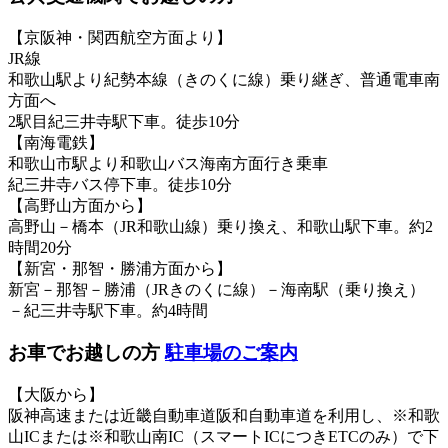
【京阪神・関西航空方面より】
JR線
和歌山駅より紀勢本線（きのくに線）乗り継ぎ、普通電車南
方面へ
2駅目紀三井寺駅下車。徒歩10分
【南海電鉄】
和歌山市駅より和歌山バス海南方面行き乗車
紀三井寺バス停下車。徒歩10分
【高野山方面から】
高野山－橋本（JR和歌山線）乗り換え、和歌山駅下車。約2
時間20分
【新宮・那智・勝浦方面から】
新宮－那智－勝浦（JRきのくに線）－海南駅（乗り換え）
－紀三井寺駅下車。約4時間
お車でお越しの方
駐車場のご案内
【大阪から】
阪神高速または近畿自動車道阪和自動車道を利用し、※和歌
山ICまたは※和歌山南IC（スマートICにつきETCのみ）で下