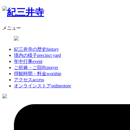
メニュー
紀三井寺の歴史
history
境内の様子
precinct yard
年中行事
event
ご祈祷・ご回向
prayer
拝観時間・料金
worship
アクセス
access
オンラインストア
onlinestore