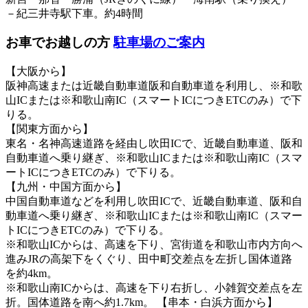
－紀三井寺駅下車。約4時間
お車でお越しの方
駐車場のご案内
【大阪から】
阪神高速または近畿自動車道阪和自動車道を利用し、※和歌
山ICまたは※和歌山南IC（スマートICにつきETCのみ）で下
りる。
【関東方面から】
東名・名神高速道路を経由し吹田ICで、近畿自動車道、阪和
自動車道へ乗り継ぎ、※和歌山ICまたは※和歌山南IC（スマ
ートICにつきETCのみ）で下りる。
【九州・中国方面から】
中国自動車道などを利用し吹田ICで、近畿自動車道、阪和自
動車道へ乗り継ぎ、※和歌山ICまたは※和歌山南IC（スマー
トICにつきETCのみ）で下りる。
※和歌山ICからは、高速を下り、宮街道を和歌山市内方向へ
進みJRの高架下をくぐり、田中町交差点を左折し国体道路
を約4km。
※和歌山南ICからは、高速を下り右折し、小雑賀交差点を左
折。国体道路を南へ約1.7km。 【串本・白浜方面から】