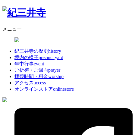
メニュー
紀三井寺の歴史
history
境内の様子
precinct yard
年中行事
event
ご祈祷・ご回向
prayer
拝観時間・料金
worship
アクセス
access
オンラインストア
onlinestore